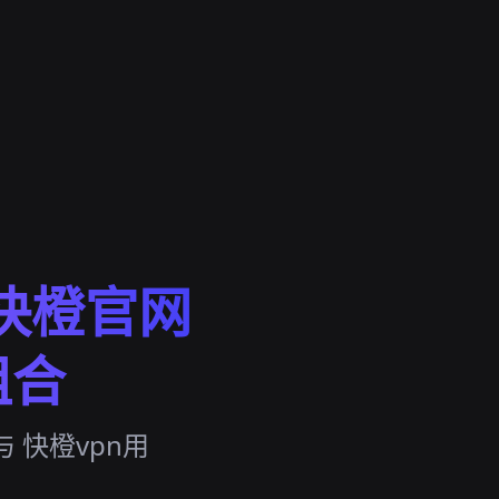
快橙官网
组合
 快橙vpn用